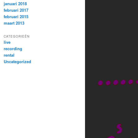
januari 2018
februari 2017
februari 2015
maart 2013
CATEGORIEËN
live
recording
rental
Uncategorized