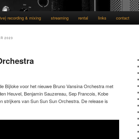
live) recording & mixing
streaming
rental
links
contact
R 2023
Orchestra
de Bijloke voor het nieuwe Bruno Vansina Orchestra met
 den Heuvel, Benjamin Sauzereau, Sep Francois, Kobe
 strijkers van Sun Sun Sun Orchestra. De release is