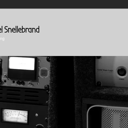
el Snellebrand
ing