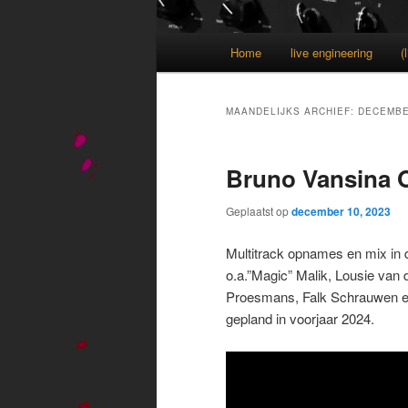
Hoofdmenu
Home
live engineering
(
MAANDELIJKS ARCHIEF:
DECEMBE
Bruno Vansina 
Geplaatst op
december 10, 2023
Multitrack opnames en mix in 
o.a.”Magic” Malik, Lousie van
Proesmans, Falk Schrauwen en
gepland in voorjaar 2024.