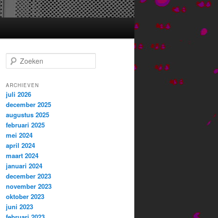
Z
o
e
k
ARCHIEVEN
juli 2026
e
december 2025
n
augustus 2025
februari 2025
mei 2024
april 2024
maart 2024
januari 2024
december 2023
november 2023
oktober 2023
juni 2023
februari 2023