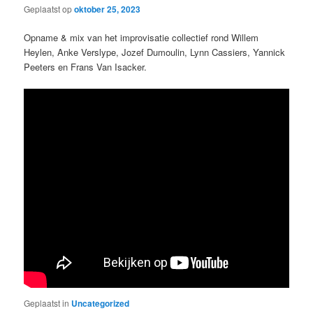
Geplaatst op
oktober 25, 2023
Opname & mix van het improvisatie collectief rond Willem
Heylen, Anke Verslype, Jozef Dumoulin, Lynn Cassiers, Yannick
Peeters en Frans Van Isacker.
Geplaatst in
Uncategorized