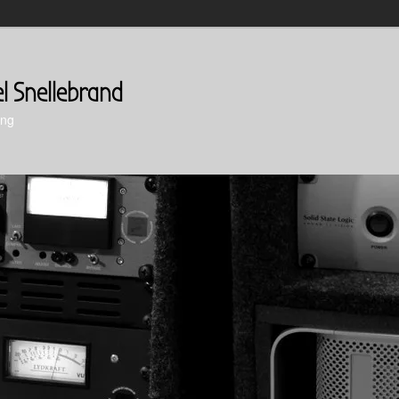
el Snellebrand
ing