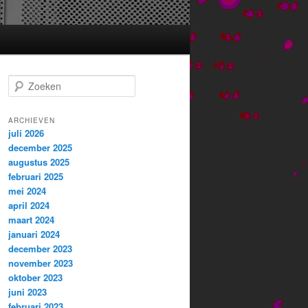
Z
o
e
k
ARCHIEVEN
juli 2026
e
december 2025
n
augustus 2025
februari 2025
mei 2024
april 2024
maart 2024
januari 2024
december 2023
november 2023
oktober 2023
juni 2023
februari 2023