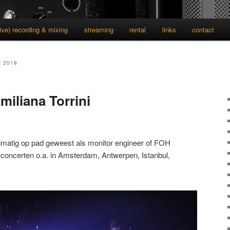
live) recording & mixing
streaming
rental
links
contact
 2018
miliana Torrini
elmatig op pad geweest als monitor engineer of FOH
, concerten o.a. in Amsterdam, Antwerpen, Istanbul,