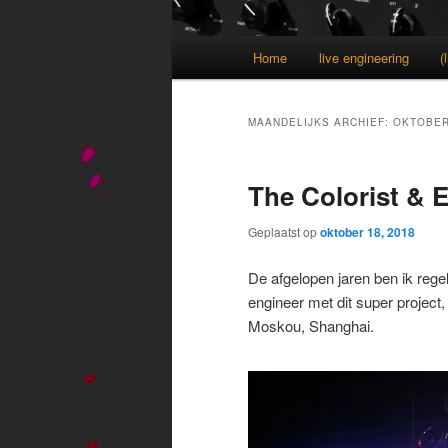
Hoofdmenu
Home
live engineering
(
MAANDELIJKS ARCHIEF:
OKTOBER
The Colorist & E
Geplaatst op
oktober 18, 2018
De afgelopen jaren ben ik reg
engineer met dit super project
Moskou, Shanghai.